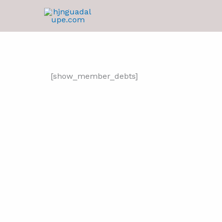
Skip
to
content
[show_member_debts]