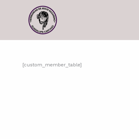
Skip
to
content
[custom_member_table]